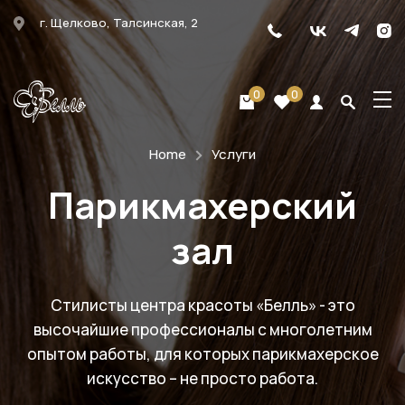
г. Щелково, Талсинская, 2
0
0
Home
Услуги
Парикмахерский
зал
Стилисты центра красоты «Белль» - это
высочайшие профессионалы с многолетним
опытом работы, для которых парикмахерское
искусство – не просто работа.