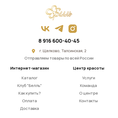
Если есть сомнения в профессионализме, смело
спрашивайте про опыт работы. Попросите
предоставить документы об образовании.
Боитесь доверить мастеру радикальную стрижку
или покраску? Пусть он предоставит фото
8 916 600-40-45
выполненных работ. Вы можете попросить его
г. Щелково, Талсинская, 2
выполнить сначала несложную процедуру. Часто
Отправляем товары по всей России
клиентами для таких целей выбирается укладка,
уход с использованием масок.
Интернет-магазин
Центр красоты
Каталог
Услуги
Постарайтесь понять, что именно хотите
Клуб "Белль"
Команда
получить в результате. Это поможет донести
Как купить?
О центре
идею до мастера. Нет уверенности в том, какая
Оплата
Контакты
именно стрижка нужна, используй журналы,
Доставка
интернет для знакомства с новыми течениями.