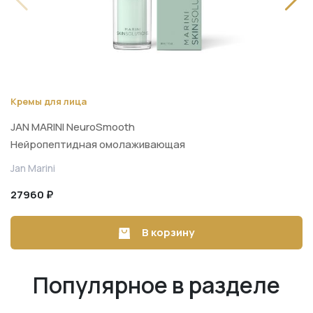
Кремы для лица
JAN MARINI NeuroSmooth
Нейропептидная омолаживающая
сыворотка для безупречной
Jan Marini
гладкости кожи 30 мл
27960 ₽
В корзину
Популярное в разделе