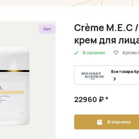
Crème M.E.C 
Хит
крем для лица
В наличии
Куплю 
Все товары б
22960 ₽ *
В корзину