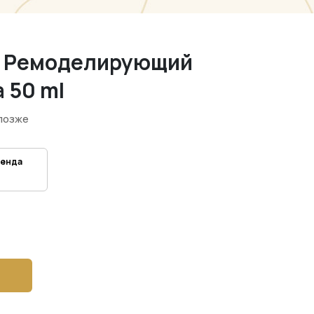
/ Ремоделирующий
 50 ml
позже
ренда