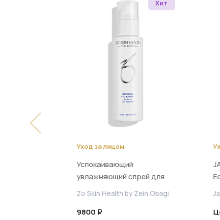
Хит
Уход за лицом
У
Успокаивающий
JA
увлажняющий спрей для
Ed
лица
S
Zo Skin Health by Zein Obagi
Ja
т
9800 ₽
Ц
м