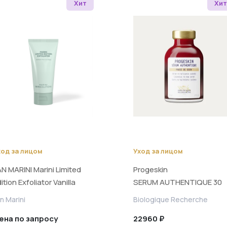
Хит
Хит
ход за лицом
Уход за лицом
N MARINI Marini Limited
Progeskin
ition Exfoliator Vanilla
SERUM AUTHENTIQUE 30
pice Полиш-крем
ml/
n Marini
Biologique Recherche
ройного действия для
Обновляющая сыворотка
ена по запросу
22960 ₽
гновенного обновления и
30 ml