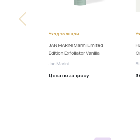
Уход за лицом
У
JAN MARINI Marini Limited
Fl
Edition Exfoliator Vanilla
О
Spice Полиш-крем
с
Jan Marini
B
тройного действия для
н
Цена по запросу
3
мгновенного обновления и
о
сияния кожи 48 г