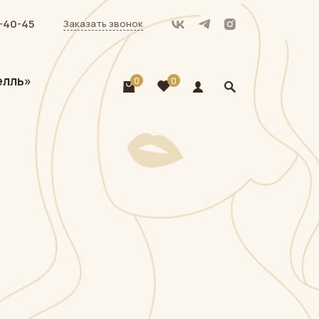
-40-45
Заказать звонок
елль»
0
0