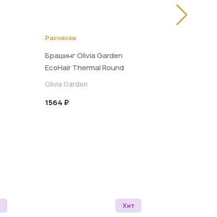
Расчески
Расчески
Брашинг Olivia Garden
Брашинг Ol
EcoHair Thermal Round
EcoHair Th
Brush 34 мм
Brush 44 м
Olivia Garden
Olivia Gard
1564 ₽
1920 ₽
е
Хит