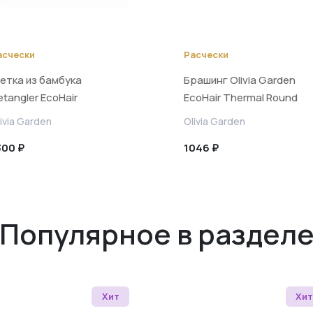
асчески
Расчески
етка из бамбука
Брашинг Olivia Garden
etangler EcoHair
EcoHair Thermal Round
Brush 24 мм
ivia Garden
Olivia Garden
300 ₽
1046 ₽
Популярное в раздел
Хит
Хит