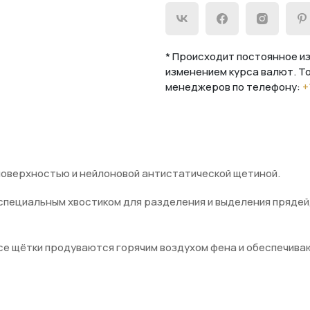
* Происходит постоянное из
изменением курса валют. Т
менеджеров по телефону:
+
оверхностью и нейлоновой антистатической щетиной.
специальным хвостиком для разделения и выделения прядей
се щётки продуваются горячим воздухом фена и обеспечива