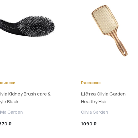
асчески
Расчески
ivia Kidney Brush care &
Щётка Olivia Garden
yle Black
Healthy Hair
ivia Garden
Olivia Garden
670 ₽
1090 ₽