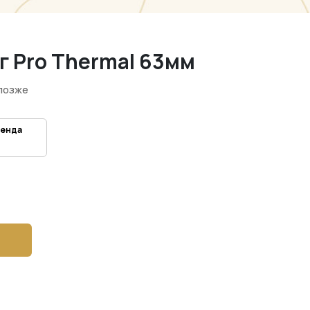
 Pro Thermal 63мм
позже
ренда