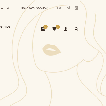
-40-45
Заказать звонок
елль»
0
0