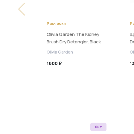
Расчески
Р
Olivia Garden The Kidney
Щ
Brush Dry Detangler, Black
D
Olivia Garden
Ol
1600 ₽
1
Хит