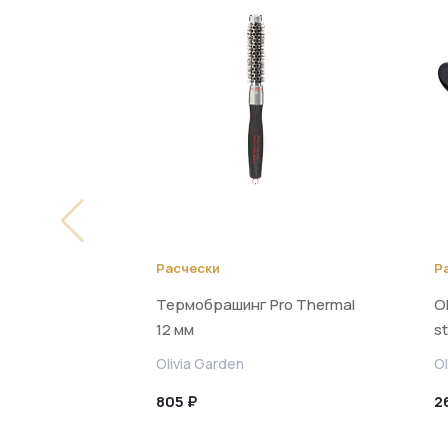
Расчески
Р
Термобрашинг Pro Thermal
Ol
12 мм
st
Olivia Garden
Ol
805 ₽
2