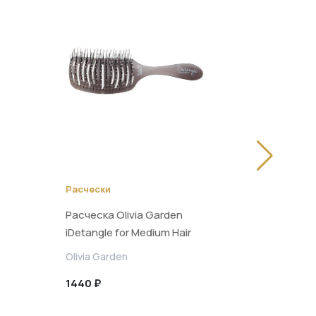
Расчески
Расчески
Расческа Olivia Garden
Расческа O
iDetangle for Medium Hair
iDetangle F
для нормальных волос
густых во
Olivia Garden
Olivia Gard
1440 ₽
1435 ₽