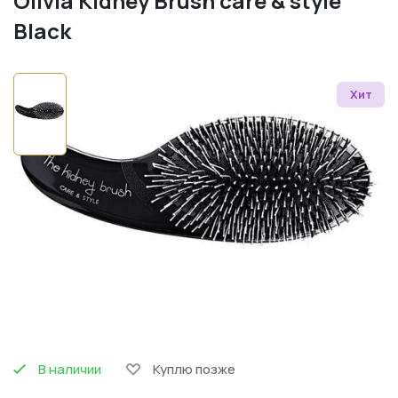
Olivia Kidney Brush care & style
Black
Хит
В наличии
Куплю позже