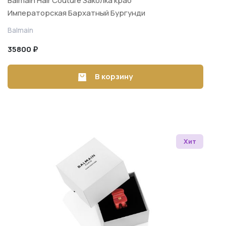
Balmain Hair Couture Заколка краб
Императорская Бархатный Бургунди
Pince à Cheveux Imperiale Velvet
Balmain
Burgundy
35800 ₽
В корзину
Хит