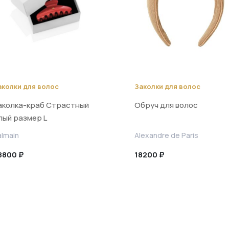
аколки для волос
Заколки для волос
аколка-краб Страстный
Обруч для волос
лый размер L
almain
Alexandre de Paris
8800 ₽
18200 ₽