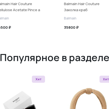
almain Hair Couture
Balmain Hair Couture
llulose Acetate Pince a
Заколка краб
heveux Extra Small
Императорская
almain
Balmain
hite/Black
Бархатный Бургунди Pin
6500 ₽
35800 ₽
à Cheveux Imperiale Velve
Burgundy
Популярное в раздел
Хит
Хит